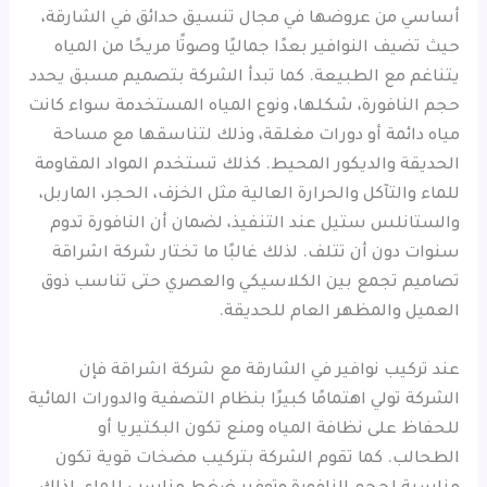
أساسي من عروضها في مجال تنسيق حدائق في الشارقة،
حيث تضيف النوافير بعدًا جماليًا وصوتًا مريحًا من المياه
يتناغم مع الطبيعة. كما تبدأ الشركة بتصميم مسبق يحدد
حجم النافورة، شكلها، ونوع المياه المستخدمة سواء كانت
مياه دائمة أو دورات مغلقة، وذلك لتناسقها مع مساحة
الحديقة والديكور المحيط. كذلك تستخدم المواد المقاومة
للماء والتآكل والحرارة العالية مثل الخزف، الحجر، الماربل،
والستانلس ستيل عند التنفيذ، لضمان أن النافورة تدوم
سنوات دون أن تتلف. لذلك غالبًا ما تختار شركة اشراقة
تصاميم تجمع بين الكلاسيكي والعصري حتى تناسب ذوق
العميل والمظهر العام للحديقة.
عند تركيب نوافير في الشارقة مع شركة اشراقة فإن
الشركة تولي اهتمامًا كبيرًا بنظام التصفية والدورات المائية
للحفاظ على نظافة المياه ومنع تكون البكتيريا أو
الطحالب. كما تقوم الشركة بتركيب مضخات قوية تكون