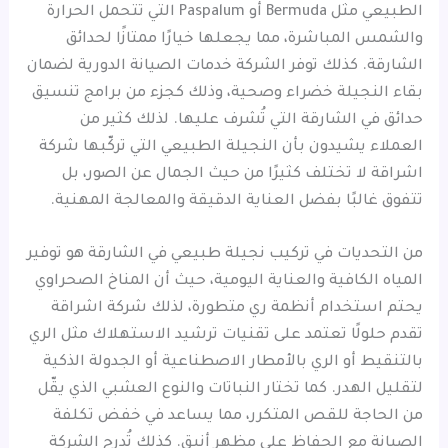
الطبيعي مثل Bermuda أو Paspalum التي تتحمل الحرارة
والشمس المباشرة، مما يجعلها خيارًا ممتازًا لحدائق
الشارقة. كذلك توفر الشركة خدمات الصيانة الدورية لضمان
بقاء النجيلة خضراء وصحية، وذلك كجزء من برامج تنسيق
حدائق في الشارقة التي تُشرف عليها. لذلك كثير من
العملاء يشيدون بأن النجيلة الطبيعي التي تركّبها شركة
اشراقة لا تختلف كثيرًا من حيث الجمال عن الصور، بل
تتفوق غالبًا بفضل العناية الدقيقة والمعالجة المهنية.
من التحديات في تركيب نجيلة طبيعي في الشارقة هو توفير
المياه الكافية والعناية اليومية، حيث أن المناخ الصحراوي
يحتم استخدام أنظمة ري متطورة، لذلك شركة اشراقة
تقدم حلولًا تعتمد على تقنيات ترشيد الاستهلاك مثل الري
بالتنقيط أو الري بالأمطار الاصطناعية أو الجدولة الذكية
لتقليل الهدر. كما تختار النباتات والنوع العشبي الذي يقّل
من الحاجة للقص المتكرر، مما يساعد في خفض تكلفة
الصيانة مع الحفاظ على مظهر أنيق. كذلك تُدرج الشركة