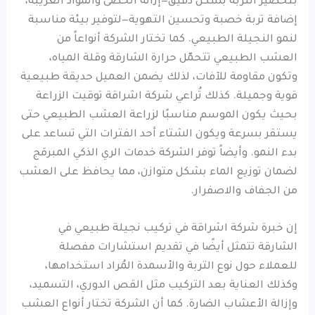
بتحضير التربة بشكل دقيق—إزالة الحصى والمواد الغريبة،
إضافة تربة خصبة وتحسين التهوية—لتوفير بيئة مناسبة
لنمو النجيلة الطبيعي. كما تختار الشركة أنواعاً من
العشب الطبيعي تتحمّل حرارة الشارقة وقلة المياه،
وتكون مقاومة للآفات، لذلك يضمن العميل حديقة طبيعية
قوية وجميلة. كذلك تُراعي شركة اشراقة توقيت الزراعة
بحيث يكون الموسم مناسبًا لزراعة العشب الطبيعي حتى
يستقر بسرعة ويكون الشتاء أحد الفترات التي تساعد على
بدء النمو. وأيضاً توفر الشركة خدمات الري الذكي المبرمَج
لضمان توزيع الماء بشكل متوازن، مما يحافظ على العشب
من الجفاف والاصفرار.
إن خبرة شركة اشراقة في تركيب نجيلة طبيعي في
الشارقة تتمثل أيضًا في تقديم استشارات مفصلة
للعملاء حول نوع التربة والأسمدة المُراد استخدامها،
وكذلك العناية بعد التركيب مثل القص الدوري، التسميد،
وإزالة الأعشاب الضارة. كما أن الشركة تختار أنواع العشب