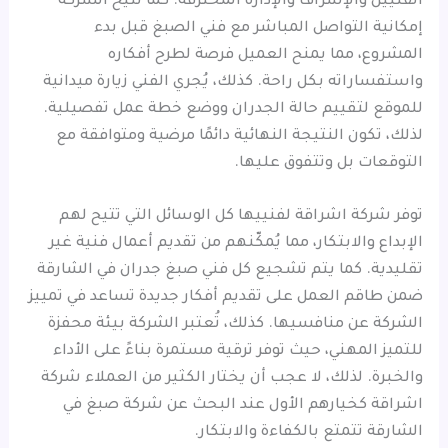
الفنيين والإشراف والإدارة المحترفة. كما تتيح الشركة
إمكانية التواصل المباشر مع فني الصبغ قبل بدء
المشروع، مما يمنح العميل فرصة لطرح أفكاره
واستفساراته بكل راحة. كذلك، يُجري الفني زيارة ميدانية
للموقع لتقييم حالة الجدران ووضع خطة عمل تفصيلية.
لذلك، تكون النتيجة النهائية دائمًا مرضية ومتوافقة مع
التوقعات بل وتتفوق عليها.
توفر شركة اشراقة لفنييها كل الوسائل التي تتيح لهم
الإبداع والابتكار، مما يُمكّنهم من تقديم أعمال فنية غير
تقليدية. كما يتم تشجيع كل فني صبغ جدران في الشارقة
ضمن طاقم العمل على تقديم أفكار جديدة تساعد في تمييز
الشركة عن منافسيها. كذلك، تُعتبر الشركة بيئة محفزة
للتميز المهني، حيث توفر ترقية مستمرة بناءً على الأداء
والخبرة. لذلك، لا عجب أن يختار الكثير من العملاء شركة
اشراقة كخيارهم الأول عند البحث عن شركة صبغ في
الشارقة تتمتع بالكفاءة والابتكار.