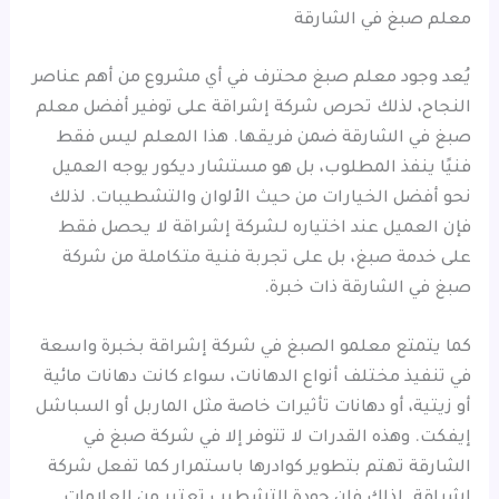
معلم صبغ في الشارقة
يُعد وجود معلم صبغ محترف في أي مشروع من أهم عناصر
النجاح، لذلك تحرص شركة إشراقة على توفير أفضل معلم
صبغ في الشارقة ضمن فريقها. هذا المعلم ليس فقط
فنيًا ينفذ المطلوب، بل هو مستشار ديكور يوجه العميل
نحو أفضل الخيارات من حيث الألوان والتشطيبات. لذلك
فإن العميل عند اختياره لـشركة إشراقة لا يحصل فقط
على خدمة صبغ، بل على تجربة فنية متكاملة من شركة
صبغ في الشارقة ذات خبرة.
كما يتمتع معلمو الصبغ في شركة إشراقة بخبرة واسعة
في تنفيذ مختلف أنواع الدهانات، سواء كانت دهانات مائية
أو زيتية، أو دهانات تأثيرات خاصة مثل الماربل أو السباشل
إيفكت. وهذه القدرات لا تتوفر إلا في شركة صبغ في
الشارقة تهتم بتطوير كوادرها باستمرار كما تفعل شركة
إشراقة. لذلك فإن جودة التشطيب تعتبر من العلامات