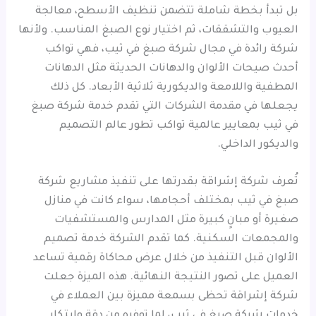
بل تبدأ بخطة شاملة تتضمن تنظيف الأسطح، معالجة
العيوب والتشققات، ثم اختيار نوع الصبغ المناسب. ولأنها
شركة رائدة في مجال شركة صبغ في ثيب، فهي تواكب
أحدث صيحات الألوان والدهانات الحديثة مثل الدهانات
المطفية واللامعة والديكورية ثلاثية الأبعاد. كل ذلك
يجعلها في مقدمة الشركات التي تقدم خدمة شركة صبغ
في ثيب بمعايير عالمية تواكب تطور عالم التصميم
والديكور الداخلي.
تُعرف شركة إشراقة بقدرتها على تنفيذ مشاريع شركة
صبغ في ثيب بمختلف أحجامها، سواء كانت في منازل
صغيرة أو مبانٍ كبيرة مثل المدارس والمستشفيات
والمجمعات السكنية. كما تقدم الشركة خدمة تصميم
الألوان قبل التنفيذ من خلال عرض محاكاة رقمية تساعد
العميل على تصور النتيجة النهائية. هذه الميزة جعلت
شركة إشراقة تحظى بسمعة مميزة بين العملاء في
خدمات شركة صبغ في ثيب، لما توفره من دقة وابتكار