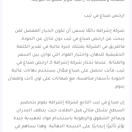
مبهجة وتشطيبات راقية تدوم لسنوات طويلة.
ارخص صباغ في ثيب
شركة إشراقة دائمًا تسعى أن تكون الخيار المفضل لمن
يبحث عن ارخص صباغ في ثيب دون تنازل عن الجودة.
فالفريق في الشركة يمتلك خبرة عالية في تقدير الكلفة
الحقيقية للدهان، واختيار المواد التي توازن بين السعر
والمتانة. عندما تختار شركة إشراقة كـ ارخص صباغ في
ثيب، فأنت تحصل على صباغ فعّال يستخدم دهانات عالية
الجودة بأسعار منافسة، مع ضمانات على لون ثابت ولمعان
يدوم.
إن صباغ في ثيب التابع لشركة إشراقة يقوم بتحضير
السطح بشكل مثالي قبل الطلاء، حيث ينظف الجدران
ويعالج الشقوق والرطوبة باستخدام مواد تمهيدية جيدة
تؤثر تأثيرًا إيجابيًا على النتيجة النهائية. وهذا يساهم في