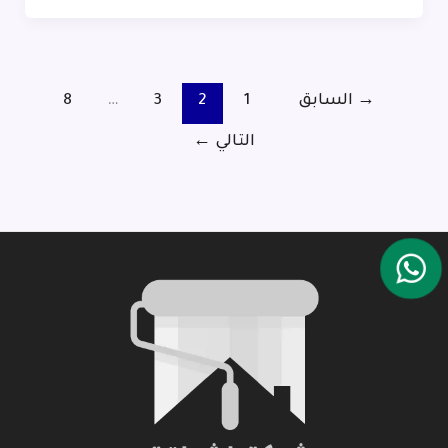
→
السابق
1
2
3
…
8
التالي
←