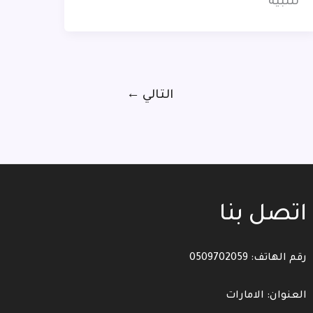
لتلبية
التالي
←
اتصل بنا
رقم الهاتف: 0509702059
العنوان: الامارات